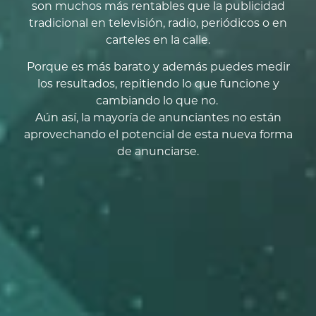
son muchos más rentables que la publicidad
tradicional en televisión, radio, periódicos o en
carteles en la calle.
Porque es más barato y además puedes medir
los resultados, repitiendo lo que funcione y
cambiando lo que no.
Aún así, la mayoría de anunciantes no están
aprovechando el potencial de esta nueva forma
de anunciarse.