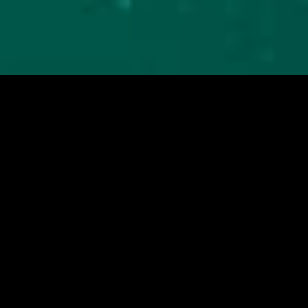
Mira los pasos que
daremos
juntos:
01